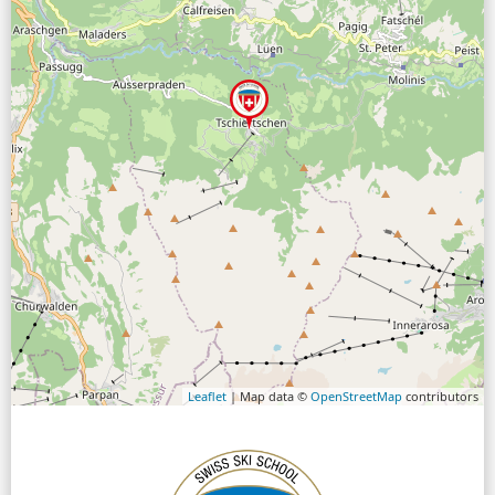
Leaflet
| Map data ©
OpenStreetMap
contributors