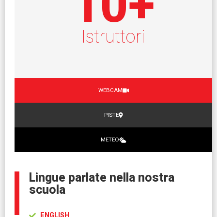
10
+
Istruttori
WEBCAM
PISTE
METEO
Lingue parlate nella nostra
scuola
ENGLISH