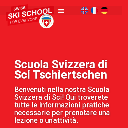
Scuola Svizzera di
Sci Tschiertschen
Benvenuti nella nostra Scuola
Svizzera di Sci! Qui troverete
tutte le informazioni pratiche
necessarie per prenotare una
lezione o un'attività.