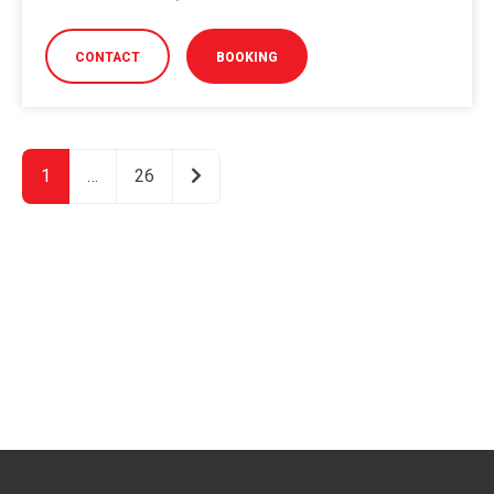
CONTACT
BOOKING
Ältere Beiträge
1
…
26