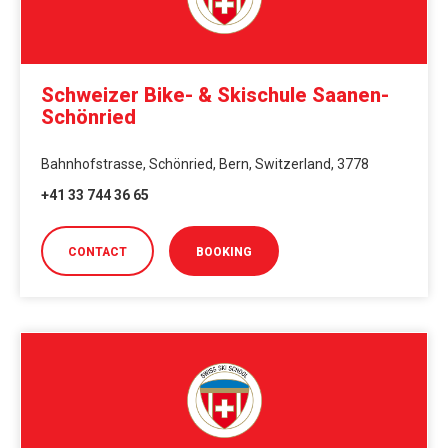
Schweizer Bike- & Skischule Saanen-
Schönried
Bahnhofstrasse, Schönried, Bern, Switzerland, 3778
+41 33 744 36 65
CONTACT
BOOKING