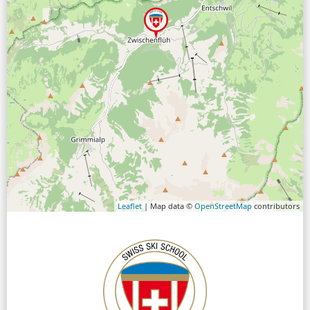
Leaflet
| Map data ©
OpenStreetMap
contributors