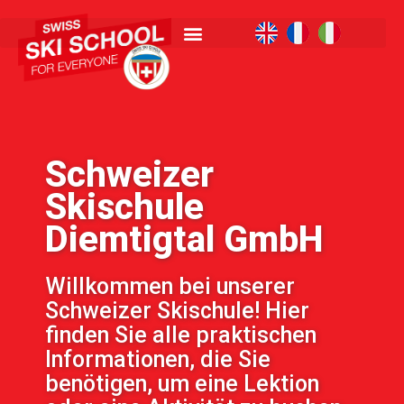
Schweizer
Skischule
Diemtigtal GmbH
Willkommen bei unserer
Schweizer Skischule! Hier
finden Sie alle praktischen
Informationen, die Sie
benötigen, um eine Lektion