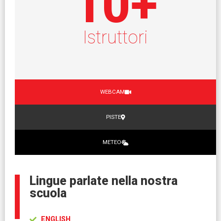
10
+
Istruttori
WEBCAM
PISTE
METEO
Lingue parlate nella nostra
scuola
ENGLISH