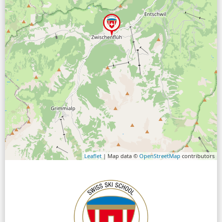
Leaflet
| Map data ©
OpenStreetMap
contributors