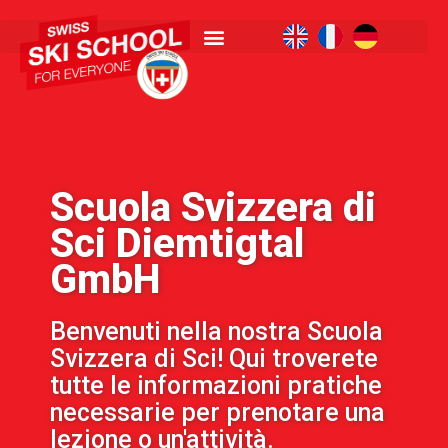
Scuola Svizzera di
Sci Diemtigtal
GmbH
Benvenuti nella nostra Scuola
Svizzera di Sci! Qui troverete
tutte le informazioni pratiche
necessarie per prenotare una
lezione o un'attività.