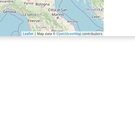
Leaflet
| Map data ©
OpenStreetMap
contributors