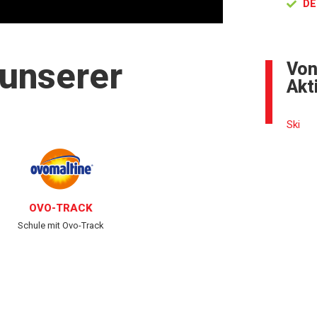
DE
 unserer
Von
Akt
Ski
OVO-TRACK
Schule mit Ovo-Track