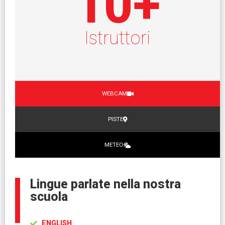
10
+
Istruttori
WEBCAM
PISTE
METEO
Lingue parlate nella nostra
scuola
ENGLISH