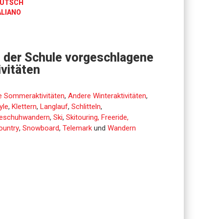
UTSCH
ALIANO
 der Schule vorgeschlagene
ivitäten
e Sommeraktivitäten
,
Andere Winteraktivitäten
,
yle
,
Klettern
,
Langlauf
,
Schlitteln
,
eschuhwandern
,
Ski
,
Skitouring, Freeride,
ountry
,
Snowboard
,
Telemark
und
Wandern