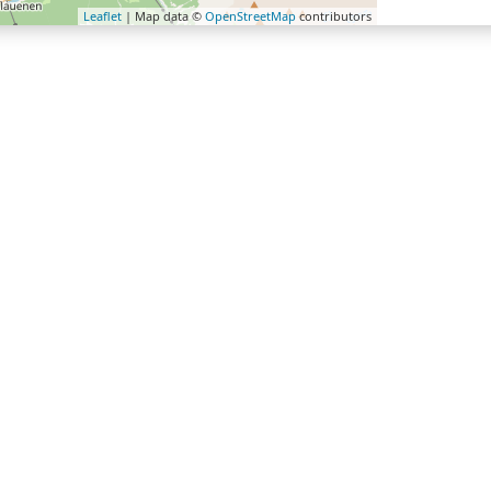
Leaflet
| Map data ©
OpenStreetMap
contributors