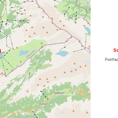
S
Postfac