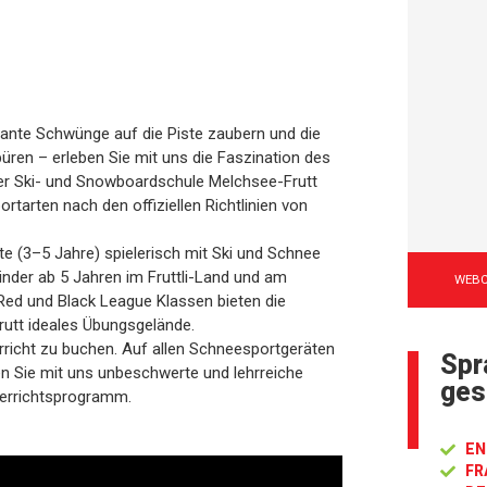
ante Schwünge auf die Piste zaubern und die
üren – erleben Sie mit uns die Faszination des
er Ski- und Snowboardschule Melchsee-Frutt
rtarten nach den offiziellen Richtlinien von
e (3–5 Jahre) spielerisch mit Ski und Schnee
Kinder ab 5 Jahren im Fruttli-Land und am
WEB
 Red und Black League Klassen bieten die
rutt ideales Übungsgelände.
rricht zu buchen. Auf allen Schneesportgeräten
Spr
en Sie mit uns unbeschwerte und lehrreiche
ges
errichtsprogramm.
EN
FR