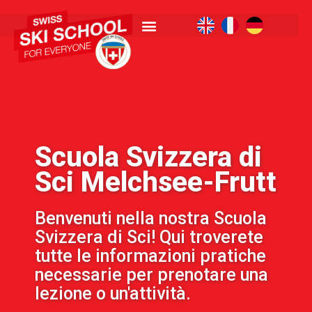
Scuola Svizzera di
Sci Melchsee-Frutt
Benvenuti nella nostra Scuola
Svizzera di Sci! Qui troverete
tutte le informazioni pratiche
necessarie per prenotare una
lezione o un'attività.