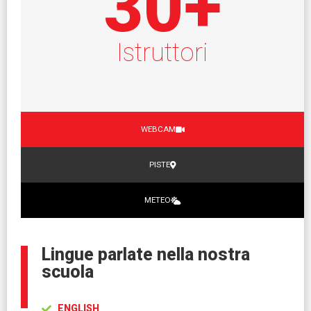
30
+
Istruttori
WEBCAM
PISTE
METEO
Lingue parlate nella nostra
scuola
ENGLISH