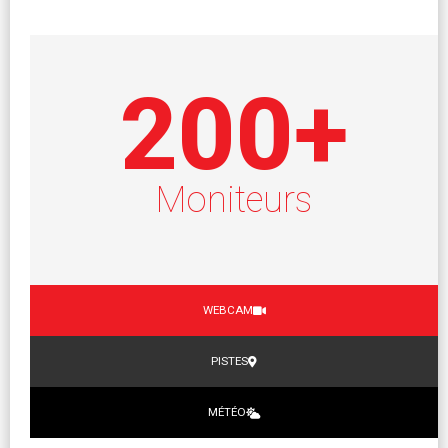
200
+
Moniteurs
WEBCAM
PISTES
MÉTÉO