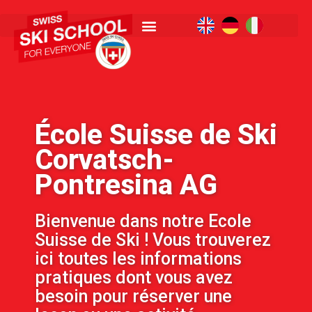
École Suisse de Ski
Corvatsch-
Pontresina AG
Bienvenue dans notre Ecole
Suisse de Ski ! Vous trouverez
ici toutes les informations
pratiques dont vous avez
besoin pour réserver une