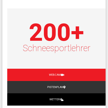
200
+
Schneesportlehrer
WEBCAM
PISTENPLAN
WETTER