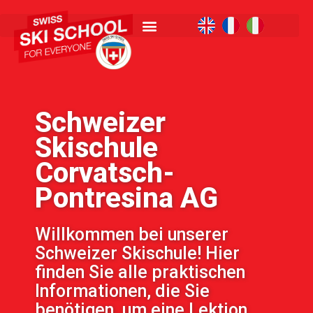
Schweizer
Skischule
Corvatsch-
Pontresina AG
Willkommen bei unserer
Schweizer Skischule! Hier
finden Sie alle praktischen
Informationen, die Sie
benötigen, um eine Lektion