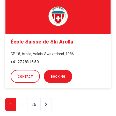
École Suisse de Ski Arolla
CP 18, Arolla, Valais, Switzerland, 1986
+41 27 283 15 50
CONTACT
BOOKING
Older posts
1
…
26