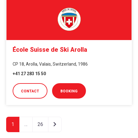
École Suisse de Ski Arolla
CP 18, Arolla, Valais, Switzerland, 1986
+41 27 283 15 50
CONTACT
BOOKING
Older posts
1
…
26