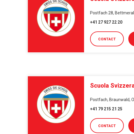
Postfach 28, Bettmeralp
+41 27 927 22 20
CONTACT
Scuola Svizzera
Postfach, Braunwald, O
+41 79 215 21 25
CONTACT