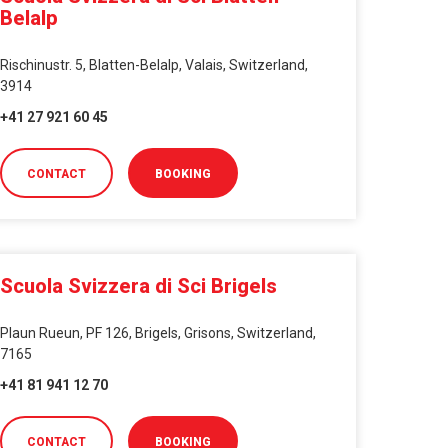
Belalp
Rischinustr. 5, Blatten-Belalp, Valais, Switzerland,
3914
+41 27 921 60 45
CONTACT
BOOKING
Scuola Svizzera di Sci Brigels
Plaun Rueun, PF 126, Brigels, Grisons, Switzerland,
7165
+41 81 941 12 70
CONTACT
BOOKING