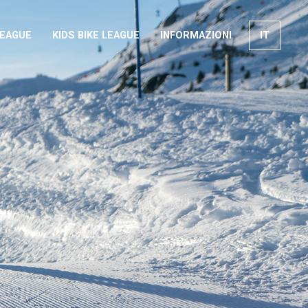
LEAGUE
KIDS BIKE LEAGUE
INFORMAZIONI
IT
EN
FR
DE