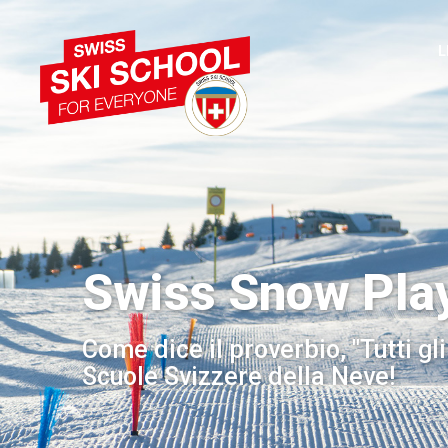
L
Swiss Snow Pla
Come dice il proverbio, "Tutti gli 
Scuole Svizzere della Neve!