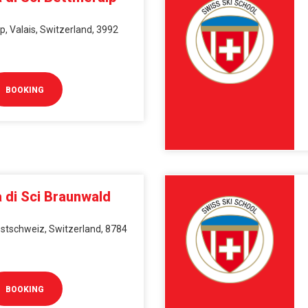
, Valais, Switzerland, 3992
BOOKING
 di Sci Braunwald
stschweiz, Switzerland, 8784
BOOKING