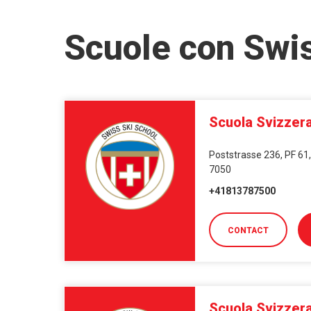
Scuole con Swi
Scuola Svizzera
Poststrasse 236, PF 61,
7050
+41813787500
CONTACT
Scuola Svizzera