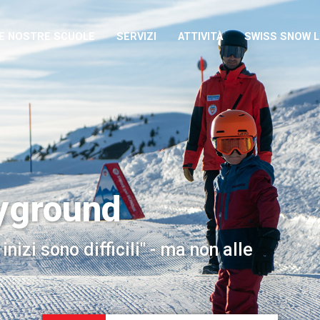
E NOSTRE SCUOLE
SERVIZI
ATTIVITÀ
SWISS SNOW 
yground
inizi sono difficili" - ma non alle