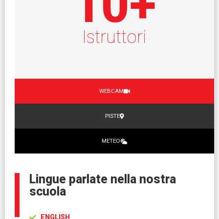
10
+
Istruttori
WEBCAM
PISTE
METEO
Lingue parlate nella nostra
scuola
ENGLISH