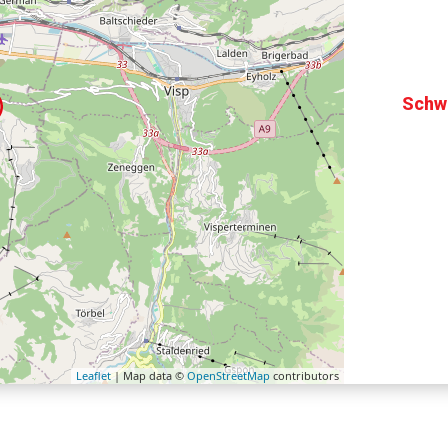
Schw
Leaflet
| Map data ©
OpenStreetMap
contributors