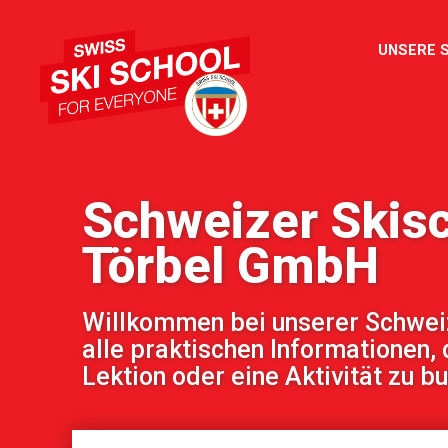
UNSERE 
Schweizer Skis
Törbel GmbH
Willkommen bei unserer Schweize
alle praktischen Informationen, 
Lektion oder eine Aktivität zu b