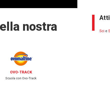
Att
ella nostra
Sci
e
OVO-TRACK
Scuola con Ovo-Track