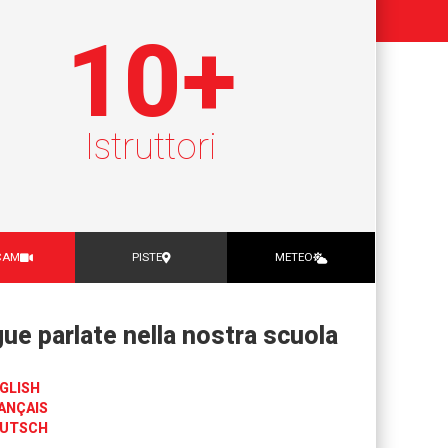
10
+
Istruttori
CAM
PISTE
METEO
gue parlate nella nostra scuola
GLISH
ANÇAIS
UTSCH