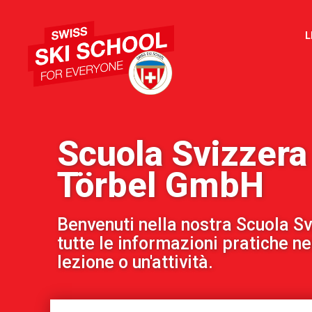
L
Scuola Svizzera
Törbel GmbH
Benvenuti nella nostra Scuola Sv
tutte le informazioni pratiche n
lezione o un'attività.