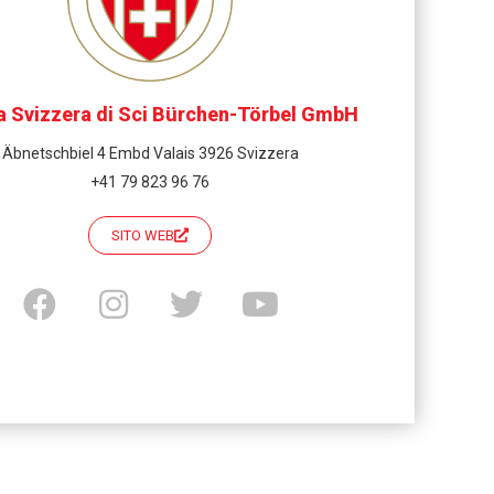
a Svizzera di Sci Bürchen-Törbel GmbH
Äbnetschbiel 4 Embd Valais 3926 Svizzera
+41 79 823 96 76
SITO WEB